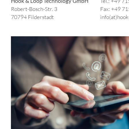
Hook & Loop Technology GmbH
Tel.: +49 7
Robert-Bosch-Str. 3
Fax: +49 71
70794 Filderstadt
info(at)hook