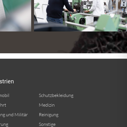
strien
mobil
Schutzbekleidung
ahrt
Medizin
ng und Militär
Reinigung
erung
Sonstige