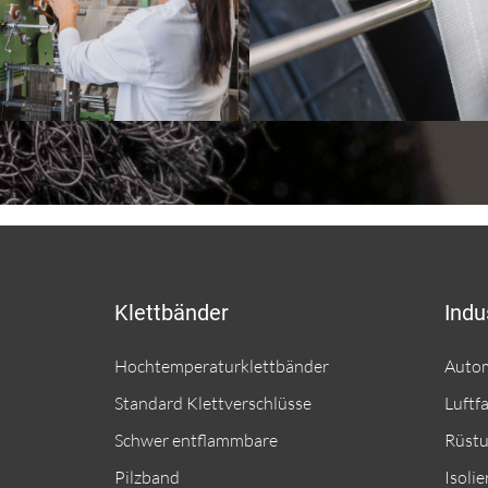
Klettbänder
Indu
Hochtemperaturklettbänder
Auto
Standard Klettverschlüsse
Luftf
Schwer entflammbare
Rüstu
Pilzband
Isoli